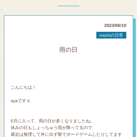
Y
EYE
LAS
2023/06/10
H
miichiの日常
BLO
雨の日
G
PRO
DUC
T
こんにちは！
COT
ayaです☺︎
A
6月に入って、雨の日が多くなりましたね。
Q&A
休みの日もしょっちゅう雨が降ってるので
最近は無理して外に出ず家でボードゲームしたりしてます