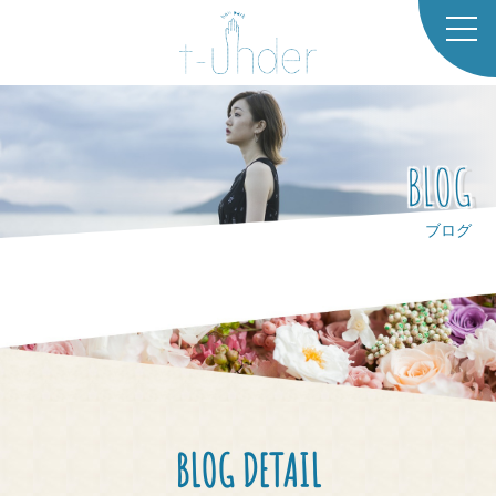
TOP
CO
BLOG
NCE
PT
ブログ
SAL
ONL
IST
STA
FF
BLOG DETAIL
GAL
LER