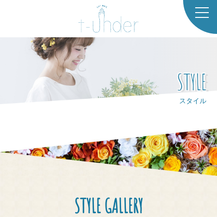
TOP
CO
STYLE
NCE
PT
スタイル
SAL
ONL
IST
STA
FF
STYLE GALLERY
GAL
LER