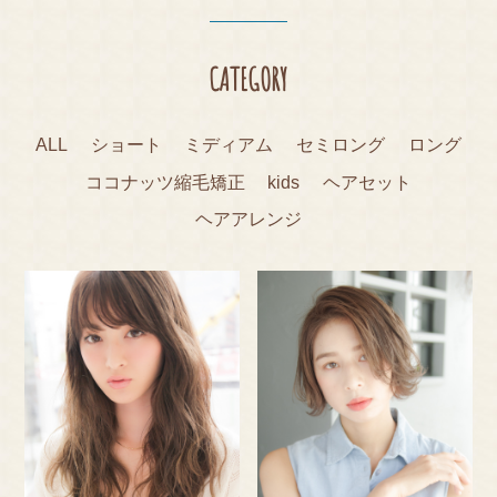
Y
EYE
CATEGORY
LAS
H
ALL
ショート
ミディアム
セミロング
ロング
BLO
ココナッツ縮毛矯正
kids
ヘアセット
G
ヘアアレンジ
PRO
DUC
T
COT
A
Q&A