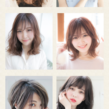
REC
RUI
T