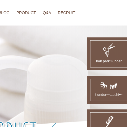
BLOG
PRODUCT
Q&A
RECRUIT
hair park t-under
t-under〜taachi〜