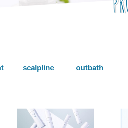
PR
t
scalpline
outbath