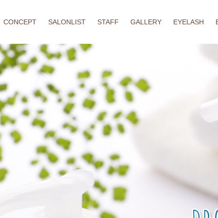
CONCEPT
SALONLIST
STAFF
GALLERY
EYELASH