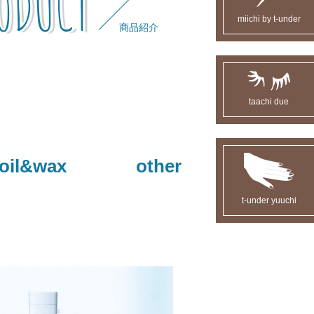
ODUCT
miichi by t-under
商品紹介
taachi due
oil&wax
other
t-under yuuchi