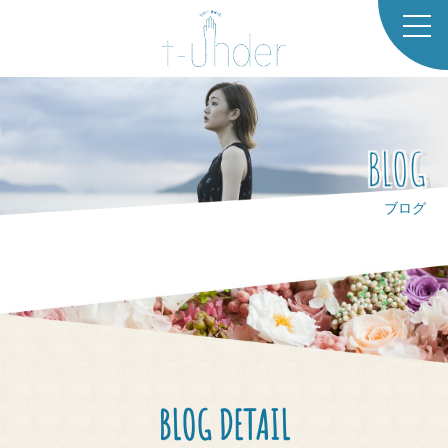
TOP
CO
BLOG
NCE
PT
ブログ
SAL
ONL
IST
STA
FF
BLOG DETAIL
GAL
LER