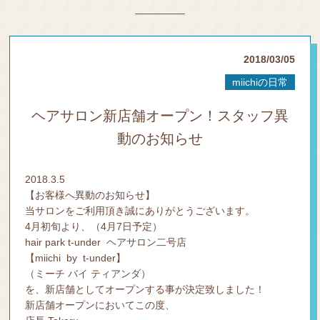
Y
EYE
LAS
2018/03/05
H
miichiの日常
BLO
ヘアサロン新店舗オープン！スタッフ異
G
動のお知らせ
PRO
DUC
2018.3.5
T
【お客様へ異動のお知らせ】
当サロンをご利用頂き誠にありがとうございます。
4月初旬より、（4月7日予定）
COT
hair park t-under ヘアサロン二号店
A
【miichi by t-under】
（ミーチ バイ ティアンダ）
を、新店舗としてオープンする事が決定致しました！
Q&A
新店舗オープンにおいてこの度、