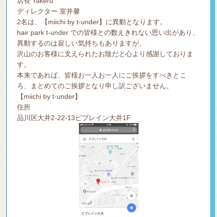
店長 Takeru
REC
ディレクター 室井馨
RUI
2名は、【miichi by t-under】に異動となります。
T
hair park t-under での皆様との数えきれない思い出があり、
異動するのは寂しい気持ちもありますが、
沢山のお客様に支えられたお陰だと心より感謝しておりま
す。
本来であれば、皆様お一人お一人にご挨拶をすべきとこ
ろ、まとめてのご挨拶となり申し訳ございません。
【miichi by t-under】
住所
品川区大井2-22-13ビブレイン大井1F