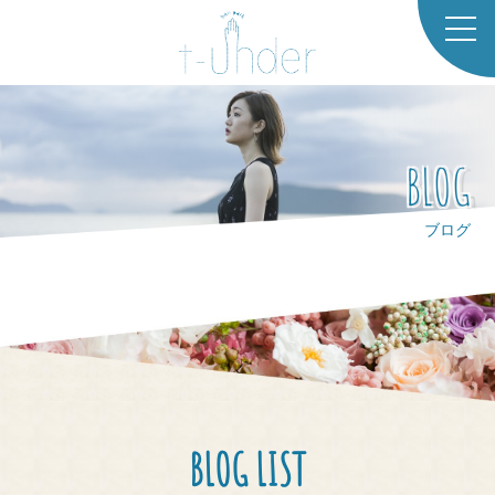
TOP
CO
BLOG
NCE
PT
ブログ
SAL
ONL
IST
STA
FF
BLOG LIST
GAL
LER