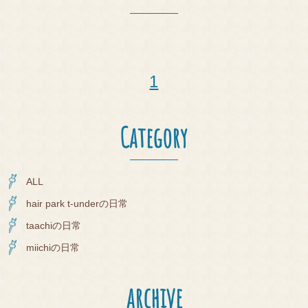
Y
EYE
LAS
H
1
BLO
G
Category
PRO
DUC
ALL
T
hair park t-underの日常
COT
taachiの日常
A
miichiの日常
Q&A
archive