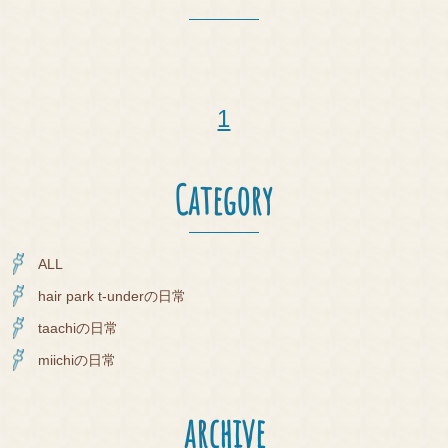
Y
EYE
LAS
H
1
BLO
G
Category
PRO
DUC
ALL
T
hair park t-underの日常
COT
taachiの日常
A
miichiの日常
Q&A
archive