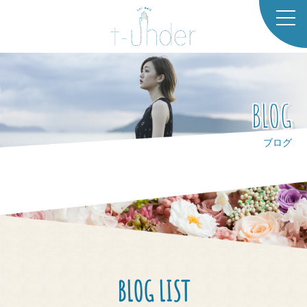
TOP
CO
BLOG
NCE
PT
ブログ
SAL
ONL
IST
STA
FF
BLOG LIST
GAL
LER